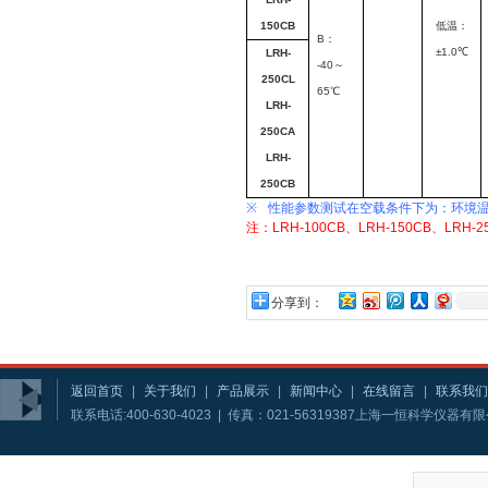
150CB
低温：
B
：
±1.0℃
LRH-
-40
～
250CL
65℃
LRH-
250CA
LRH-
250CB
※
性能参数测试在空载条件下为：环境
注：LRH-100CB、LRH-150CB、LR
分享到：
返回首页
|
关于我们
|
产品展示
|
新闻中心
|
在线留言
|
联系我们
联系电话:400-630-4023 | 传真：021-56319387上海一恒科学仪器