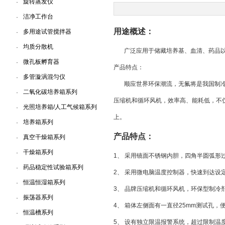
旋转蒸发仪
·
洁净工作台
·
上海一恒科学仪器有限公司
用途概述：
多用途试管搅拌器
·
均质分散机
·
广泛应用于储藏培养基、血清、药品
微孔板孵育器
·
产品特点：
多管漩涡混匀仪
·
顺应世界环保潮流，无氟将是我国制
二氧化碳培养箱系列
·
压缩机和循环风机，效率高、能耗低，不
光照培养箱/人工气候箱系列
·
上。
培养箱系列
·
产品特点：
真空干燥箱系列
·
干燥箱系列
·
1、
采用镜面不锈钢内胆，四角半圆弧形
药品稳定性试验箱系列
·
2、
采用微电脑温度控制器，快速到达设
恒温恒湿箱系列
·
3、
品牌压缩机和循环风机，环保型制冷剂
振荡器系列
·
4、
箱体左侧面有一直径25mm测试孔，
恒温槽系列
·
5、
设有独立限温报警系统，超过限制温