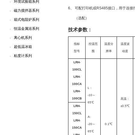
环境试验箱系列
·
6、
可配打印机或RS485接口，用于连
磁力搅拌器系列
·
（选配）
箱式电阻炉系列
·
恒温金属浴系列
·
技术参数：
离心机系列
·
指标
控温范
温度分
温度波
超低温冰箱
·
型号
围
辨率
动度
粘度计系列
·
LRH-
100CL
LRH-
100CA
L
：
LRH-
-10
～
100CB
高温：
65℃
LRH-
±0.5℃
150CL
A:
LRH-
-20
～
0.1
℃
150CA
65℃
LRH-