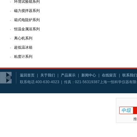
环境试验箱系列
·
磁力搅拌器系列
·
箱式电阻炉系列
·
恒温金属浴系列
·
离心机系列
·
超低温冰箱
·
粘度计系列
·
返回首页
|
关于我们
|
产品展示
|
新闻中心
|
在线留言
|
联系我们
联系电话:400-630-4023 | 传真：021-56319387上海一恒科学仪器
推