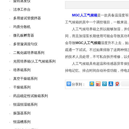
旋转蒸发仪
·
洁净工作台
·
上海一恒科学仪器有限公司
MGC人工气候箱
是一款具备温湿度等
多用途试管搅拌器
·
工气候箱的其中一个调控项目，一般来说
均质分散机
·
人工气候培养箱之所以能够加湿，并保
微孔板孵育器
·
同，而且加湿泵长期使用可能会导致其功
会导致
MGC人工气候箱
湿度升不上去，如
多管漩涡混匀仪
·
疏通一下试试。不过如果排除了这两种情
二氧化碳培养箱系列
·
的技术人员处理，不可私自拆开维修，以
光照培养箱/人工气候箱系列
·
人工气候箱具有超温和传感器异常保护
培养箱系列
·
掉电记忆、掉点时间自动补偿功能，停电
真空干燥箱系列
·
分享到：
干燥箱系列
·
药品稳定性试验箱系列
·
恒温恒湿箱系列
·
振荡器系列
·
恒温槽系列
·