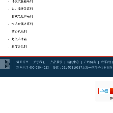
环境试验箱系列
·
磁力搅拌器系列
·
箱式电阻炉系列
·
恒温金属浴系列
·
离心机系列
·
超低温冰箱
·
粘度计系列
·
返回首页
|
关于我们
|
产品展示
|
新闻中心
|
在线留言
|
联系我们
联系电话:400-630-4023 | 传真：021-56319387上海一恒科学仪器
推