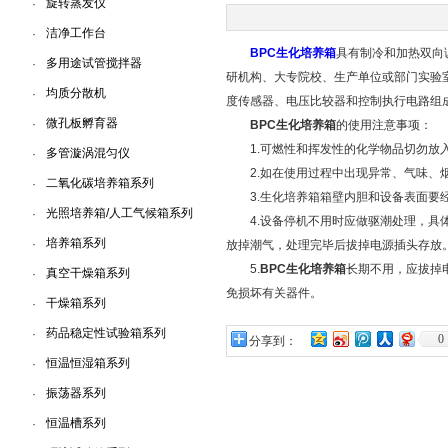
旋转蒸发仪
·
洁净工作台
·
上海一恒科学仪器有限公司
BPC生化培养箱
具有制冷和加热双向
多用途试管搅拌器
·
研机构、大专院校、生产单位或部门实验
均质分散机
·
度传感器、电压比较器和控制执行电路组
微孔板孵育器
·
BPC生化培养箱
的使用注意事项：
1.可燃性和挥发性的化学物品切勿放
多管漩涡混匀仪
·
2.如在使用过程中出现异常、气味、烟
二氧化碳培养箱系列
·
3.生化培养箱箱壁内胆和设备表面要经
光照培养箱/人工气候箱系列
·
4.设备停机不用时应做驱潮处理，具体
培养箱系列
·
放掉潮气，处理完毕后拔掉电源插头存放
5.
BPC生化培养箱
长期不用，应拔掉
真空干燥箱系列
·
免损坏有关器件。
干燥箱系列
·
药品稳定性试验箱系列
·
0
分享到：
恒温恒湿箱系列
·
振荡器系列
·
恒温槽系列
·