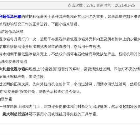
点击次数：2761 更新时间：2021-01-26
利超低温冰箱
的维护和保养关于延伸其寿数和正常运用尤为重要，如果温度控制不准
然后影响研究工作的正常进行。下面小编来讲讲。
洁超低温冰箱
箱每月需打扫一次，运用干布擦洗掉超低温冰箱外壳和内室及所有附体上的少量灰
洁布将赃物清掉并用湿布拭去残留的洗涤剂，然后用干布擦洗。
倾倒于超低温冰箱外壳上，不然或许损坏电器绝缘而导致缺陷产生。压缩机和其他
洗冷凝器过滤网
大利超低温冰箱
闪现板上“冷凝器脏”报警灯闪烁时，需要清洗过滤网。即使灯不亮的
缩短压缩机寿数，降温也慢。
网的正确次第、先向外拉出机仓前护罩，拿出过滤网，用清水清洗过滤网，然后把
前“冷凝器脏”报警灯亮，则收拾后检查灯是否熄灭。
壁除霜
在箱体上部和内门上，霜或许会使箱体和门封条之间出现缝隙，然后引起制冷效果
、
意大利超低温冰箱
不要用小刀或螺丝刀等尖锐的工具除霜。