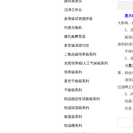
旋转蒸发仪
·
洁净工作台
·
上海一恒科学仪器有限公司
意大
多用途试管搅拌器
·
大影响，
均质分散机
·
1、清
微孔板孵育器
·
超低温冰
涤剂的清
多管漩涡混匀仪
·
不得将水
二氧化碳培养箱系列
·
2、清
光照培养箱/人工气候箱系列
·
当
意
培养箱系列
·
塞，则会
清洗过滤
真空干燥箱系列
·
过滤网之
干燥箱系列
·
3、内
药品稳定性试验箱系列
·
结霜一般
恒温恒湿箱系列
·
注意
振荡器系列
·
恒温槽系列
·