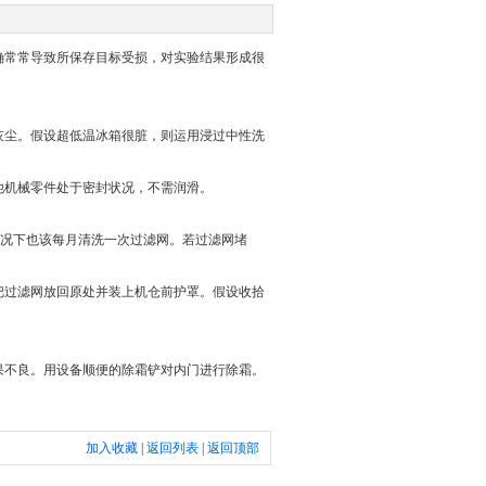
确常常导致所保存目标受损，对实验结果形成很
尘。假设超低温冰箱很脏，则运用浸过中性洗
机械零件处于密封状况，不需润滑。
情况下也该每月清洗一次过滤网。若过滤网堵
过滤网放回原处并装上机仓前护罩。假设收拾
不良。用设备顺便的除霜铲对内门进行除霜。
加入收藏
|
返回列表
|
返回顶部