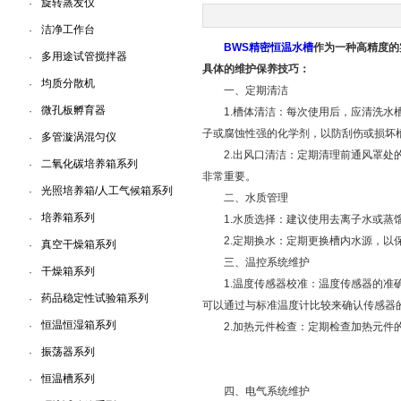
旋转蒸发仪
·
洁净工作台
·
上海一恒科学仪器有限公司
BWS精密恒温水槽
作为一种高精度的
多用途试管搅拌器
·
具体的维护保养技巧：
均质分散机
·
一、定期清洁
微孔板孵育器
·
1.槽体清洁：每次使用后，应清洗水槽
子或腐蚀性强的化学剂，以防刮伤或损坏
多管漩涡混匀仪
·
2.出风口清洁：定期清理前通风罩处的
二氧化碳培养箱系列
·
非常重要。
光照培养箱/人工气候箱系列
·
二、水质管理
培养箱系列
·
1.水质选择：建议使用去离子水或蒸馏
2.定期换水：定期更换槽内水源，以
真空干燥箱系列
·
三、温控系统维护
干燥箱系列
·
1.温度传感器校准：温度传感器的准确
药品稳定性试验箱系列
·
可以通过与标准温度计比较来确认传感器
恒温恒湿箱系列
·
2.加热元件检查：定期检查加热元件的
振荡器系列
·
恒温槽系列
·
四、电气系统维护