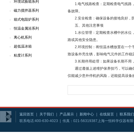
环境试验箱系列
·
1.电气线路检查：定期检查电气线路，
磁力搅拌器系列
·
备故障。
2.安全检查：确保设备的接地良好，
箱式电阻炉系列
·
五、其他注意事项
恒温金属浴系列
·
1.水位管理：定期检查水槽中的水位，
离心机系列
·
路或其他安全隐患。
超低温冰箱
·
2.环境控制：将恒温水槽放置在一个干
致设备外壳生锈，影响电气元件的工作稳
粘度计系列
·
3.长期停用处理：如果设备长期不用，
通过遵循上述维护保养技巧，可以确保B
仅能减少意外停机的风险，还能提高设备
返回首页
|
关于我们
|
产品展示
|
新闻中心
|
在线留言
|
联系我们
联系电话:400-630-4023 | 传真：021-56319387上海一恒科学仪器