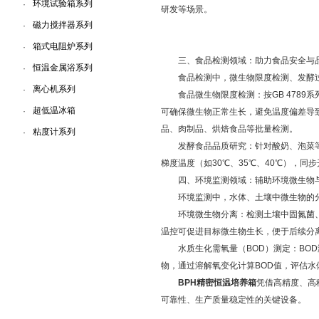
环境试验箱系列
·
研发等场景。
磁力搅拌器系列
·
箱式电阻炉系列
·
三、食品检测领域：助力食品安全与
恒温金属浴系列
·
食品检测中，微生物限度检测、发酵过程
离心机系列
·
食品微生物限度检测：按GB 4789系
超低温冰箱
·
可确保微生物正常生长，避免温度偏差导
品、肉制品、烘焙食品等批量检测。
粘度计系列
·
发酵食品品质研究：针对酸奶、泡菜等发
梯度温度（如30℃、35℃、40℃），
四、环境监测领域：辅助环境微生物
环境监测中，水体、土壤中微生物的分离
环境微生物分离：检测土壤中固氮菌、水
温控可促进目标微生物生长，便于后续分
水质生化需氧量（BOD）测定：BOD测
物，通过溶解氧变化计算BOD值，评估水体有
BPH精密恒温培养箱
凭借高精度、高
可靠性、生产质量稳定性的关键设备。