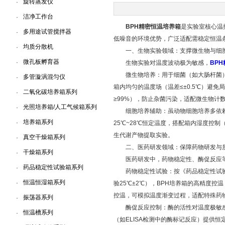
旋转蒸发仪
·
洁净工作台
·
上海一恒科学仪器有限公司
BPH精密恒温培养箱
是实验室核心温控
多用途试管搅拌器
·
低噪音的环境优势，广泛适配需稳定恒温
均质分散机
·
一、生物实验领域：支撑微生物与细
微孔板孵育器
·
生物实验对温度波动极为敏感，
BP
微生物培养：用于细菌（如大肠杆菌）、
多管漩涡混匀仪
·
箱内均匀的温度场（温差≤±0.5℃）避
二氧化碳培养箱系列
·
≥99%），防止杂菌污染，适配微生物计
光照培养箱/人工气候箱系列
·
细胞培养辅助：虽动物细胞培养多依赖C
培养箱系列
·
25℃~28℃恒定温度，搭配箱内湿度控
生代谢产物提取实验。
真空干燥箱系列
·
二、医药研发领域：保障药物研发与
干燥箱系列
·
医药研发中，药物稳定性、酶促反应等实
药品稳定性试验箱系列
·
药物稳定性试验：按《药品稳定性试验指导
恒温恒湿箱系列
·
验25℃±2℃），BPH培养箱的高精度控
控温，可模拟温度渐变过程，适配特殊药
振荡器系列
·
酶促反应控制：酶的活性对温度极敏感（如
恒温槽系列
·
（如ELISA检测中的酶标记反应）提供