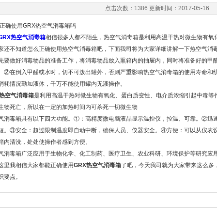
点击次数：1386 更新时间：2017-05-16
确使用GRX热空气消毒箱吗
GRX热空气消毒箱
相信很多人都不陌生，热空气消毒箱是利用高温干热对微生物有氧
家还不知道怎么正确使用热空气消毒箱吧，下面我司将为大家详细讲解一下热空气消
做好消毒物品的准备工作，将消毒物品放入熏箱内的抽屉内，同时将准备好的甲醛(每
。②在倒入甲醛或水时，切不可泼出罐外，否则严重影响热空气消毒箱的使用寿命和
消耗情况勤加液体，千万不能使用罐内无液操作。
X热空气消毒箱
是利用高温干热对微生物有氧化、蛋白质变性、电介质浓缩引起中毒等
生物死亡，所以在一定的加热时间内可杀死一切微生物
毒箱具有以下四大功能。①：高精度微电脑液晶显示温控仪，控温、可靠。②迅速
短。③安全：超过限制温度即自动中断，确保人员、仪器安全。④方便：可以从仪表
箱内清洗，处处使操作者感到方便。
毒箱广泛应用于生物化学、化工制药、医疗卫生、农业科研、环境保护等研究应
里我相信大家都能正确使用
GRX热空气消毒箱
了吧，今天我司就为大家带来这么多
识要点。