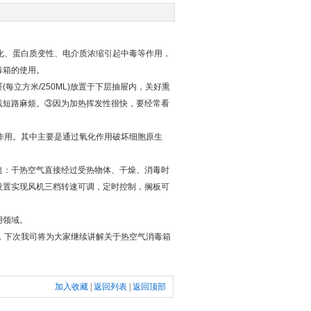
化、蛋白质变性、电介质浓缩引起中毒等作用，
毒箱的使用。
立方米/250ML)放置于下层抽屉内，关好熏
线短路麻烦。③因为加热挥发性很快，要经常看
作用。其中主要是通过氧化作用破坏细胞原生
：干热空气直接经过受热物体、干燥、消毒时
设置实现风机三档转速可调，定时控制，搁板可
用领域。
，下次我司将为大家继续讲解关于热空气消毒箱
加入收藏
|
返回列表
|
返回顶部