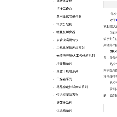
旋转蒸发仪
·
洁净工作台
·
上海一恒科学仪器有限公司
你会正
多用途试管搅拌器
·
对于
均质分散机
·
我相信大
微孔板孵育器
·
①首先要
箱密封门
多管漩涡混匀仪
·
到罐落内
二氧化碳培养箱系列
·
GR
光照培养箱/人工气候箱系列
·
质，使微
培养箱系列
·
热空气消
间明显缩
真空干燥箱系列
·
移动便于
干燥箱系列
·
热空气消
药品稳定性试验箱系列
·
看到这
恒温恒湿箱系列
·
的一些知
振荡器系列
·
恒温槽系列
·