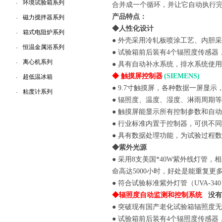
环境试验箱系列
·
合并成一个循环，并让它自动执行
产品特点：
磁力搅拌器系列
·
◆人性化设计
箱式电阻炉系列
·
● 外壳采用冷轧板喷涂工艺、内胆采
恒温金属浴系列
·
● 试验箱前后装有4个辐照度传感
离心机系列
·
● 具有自动补水系统，排水系统使
◆ 触摸屏控制器
(SIEMENS)
超低温冰箱
·
● 9.7寸触摸屏，各种数据一屏显
粘度计系列
·
● 辐照度、温度、湿度、淋雨周期
● 触摸屏能显示所有控制参数和自
● 行业标准内置于控制器，可供不同
● 具有数据处理功能，为试验过程
◆紫外光源
● 采用8支美国*40W紫外线灯
命高达5000小时，好处是能重复
● 符合试验标准紫外灯管（UVA-340
◆辐照度自动监测和控制系统
没有
● 突破现有国产老化试验箱辐照度
● 试验箱前后装有4个辐照度传感