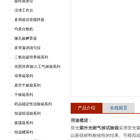
旋转蒸发仪
·
洁净工作台
·
上海一恒科学仪器有限公司
多用途试管搅拌器
·
均质分散机
·
微孔板孵育器
·
多管漩涡混匀仪
·
二氧化碳培养箱系列
·
光照培养箱/人工气候箱系列
·
培养箱系列
·
真空干燥箱系列
·
干燥箱系列
·
药品稳定性试验箱系列
·
产品介绍
在线留言
恒温恒湿箱系列
·
用途概述：
振荡器系列
·
荧光
紫外光耐气候试验箱
采用荧光
恒温槽系列
·
以获得材料耐候性的结果。可模拟