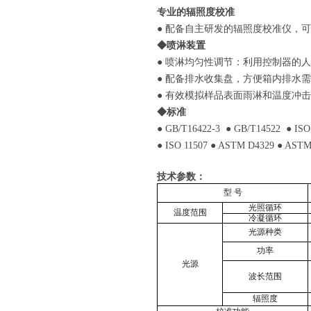
专业的辐照度校准
● 配备自主研发的辐照度校准仪，
◆喷淋装置
● 喷淋均匀性调节：利用控制器的
● 配备排水收集盘，方便箱内排水
● 有效模拟样品表面雨淋和温度冲
◆标准
● GB/T16422-3 ● GB/T14522 ● ISO
● ISO 11507 ● ASTM D4329 ● ASTM
技术参数：
型
号
光照循环
温度范围
冷凝循环
光源种类
功率
光源
波长范围
辐照度