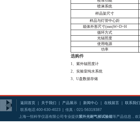
校准功能
喷淋系统
样品架尺寸
样品与灯管中心距
箱体外形尺寸(mm)W×D×H
循环方式
光辐照度
使用电源
功率
选购件
1、紫外辐照度计
2、实验室纯水系统
3
、U盘数据存储
返回首页
|
关于我们
|
产品展示
|
新闻中心
|
在线留言
|
联系我们
联系电话:400-630-4023 | 传真：021-56319387
上海一恒科学仪器有限公司专业提供
紫外光耐气候试验箱
等产品信息，欢