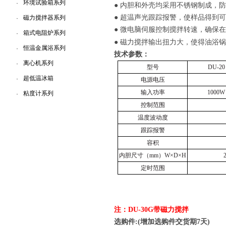
环境试验箱系列
·
● 内胆和外壳均采用不锈钢制成，
● 超温声光跟踪报警，使样品得到
磁力搅拌器系列
·
● 微电脑伺服控制搅拌转速，确保
箱式电阻炉系列
·
● 磁力搅拌输出扭力大，使得油浴
恒温金属浴系列
·
技术参数：
离心机系列
·
型号
DU-20
超低温冰箱
·
电源电压
输入功率
1000W
粘度计系列
·
控制范围
温度波动度
跟踪报警
容积
内胆尺寸（
mm
）
W×D×H
定时范围
注：
DU-30G
带
磁力搅拌
选购件:(增加选购件交货期7天)