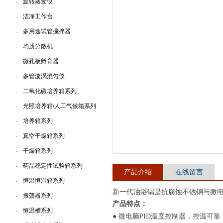
旋转蒸发仪
·
洁净工作台
·
上海一恒科学仪器有限公司
多用途试管搅拌器
·
均质分散机
·
微孔板孵育器
·
多管漩涡混匀仪
·
二氧化碳培养箱系列
·
光照培养箱/人工气候箱系列
·
培养箱系列
·
真空干燥箱系列
·
干燥箱系列
·
药品稳定性试验箱系列
·
产品介绍
在线留言
恒温恒湿箱系列
·
新一代油浴锅是抗腐蚀不锈钢与微
振荡器系列
·
产品特点：
恒温槽系列
·
可靠
● 微电脑PID温度控制器，控温