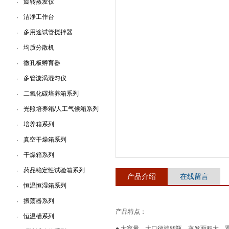
旋转蒸发仪
·
洁净工作台
·
上海一恒科学仪器有限公司
多用途试管搅拌器
·
均质分散机
·
微孔板孵育器
·
多管漩涡混匀仪
·
二氧化碳培养箱系列
·
光照培养箱/人工气候箱系列
·
培养箱系列
·
真空干燥箱系列
·
干燥箱系列
·
药品稳定性试验箱系列
·
产品介绍
在线留言
恒温恒湿箱系列
·
振荡器系列
·
产品特点：
恒温槽系列
·
●
大容量、大口径旋转瓶，蒸发面积大，