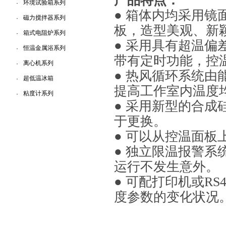
产品特点：
环境试验箱系列
·
● 箱体内均采用
磁力搅拌器系列
·
板，造型美观、新
箱式电阻炉系列
·
● 采用具有超温偏
恒温金属浴系列
·
带有定时功能，控
离心机系列
·
● 热风循环系统
超低温冰箱
·
提高工作室内温度
粘度计系列
·
● 采用新型的合
于更换。
● 可以从控温面
● 独立限温报警
运行不发生意外。
● 可配打印机或R
度参数的变化状况