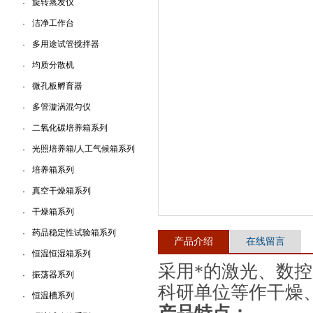
旋转蒸发仪
·
洁净工作台
·
上海一恒科学仪器有限公司
多用途试管搅拌器
·
均质分散机
·
微孔板孵育器
·
多管漩涡混匀仪
·
二氧化碳培养箱系列
·
光照培养箱/人工气候箱系列
·
培养箱系列
·
真空干燥箱系列
·
干燥箱系列
·
药品稳定性试验箱系列
·
产品介绍
在线留言
恒温恒湿箱系列
·
采用*的激光、数
振荡器系列
·
科研单位等作干燥
恒温槽系列
·